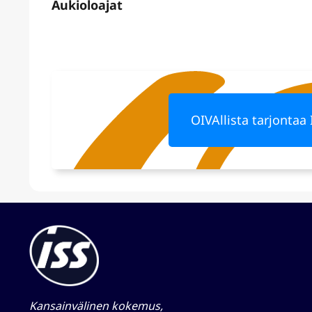
OIVAllista tarjontaa 
Kansainvälinen kokemus,