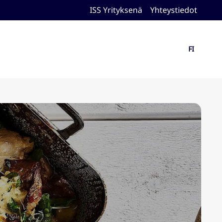
ISS Yrityksenä
Yhteystiedot
FI