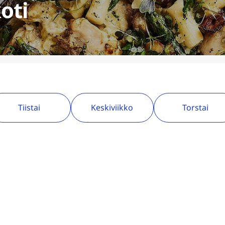
oti
Tiistai
Keskiviikko
Torstai