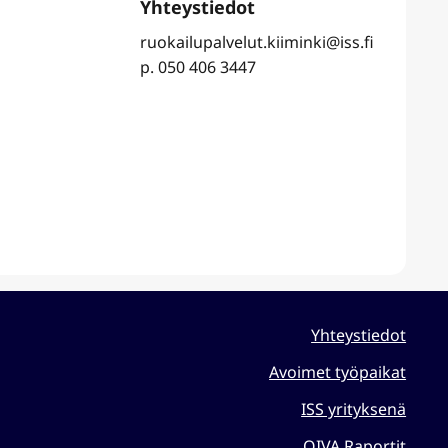
ruokailupalvelut.kiiminki@iss.fi
p. 050 406 3447
Yhteystiedot
Avoimet työpaikat
ISS yrityksenä
OIVA Raportit