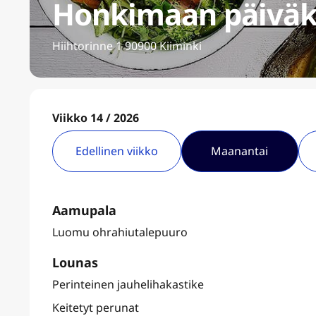
Honkimaan päiväk
Hiihtorinne 1 90900 Kiiminki
Viikko 14 / 2026
Edellinen viikko
Maanantai
Aamupala
Luomu ohrahiutalepuuro
Lounas
Perinteinen jauhelihakastike
Keitetyt perunat