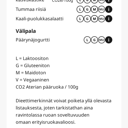
CO2e/100g
Tummaa riisiä
Kaali-puolukkasalaatti
Välipala
Päärynäjogurtti
L = Laktoositon
G = Gluteeniton
M = Maidoton
V = Vegaaninen
CO2 Aterian pääruoka / 100g
Dieettimerkinnät voivat poiketa yllä olevasta
listauksesta, joten tarkistathan aina
ravintolassa ruoan soveltuvuuden
omaan erityisruokavalioosi.