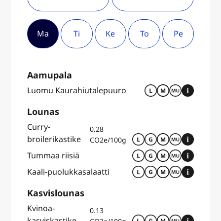
Ma
Ti
Ke
To
Pe
Aamupala
Luomu Kaurahiutalepuuro
Lounas
Curry-
0.28
broilerikastike
CO2e/100g
Tummaa riisiä
Kaali-puolukkasalaatti
Kasvislounas
Kvinoa-
0.13
kasviskastike