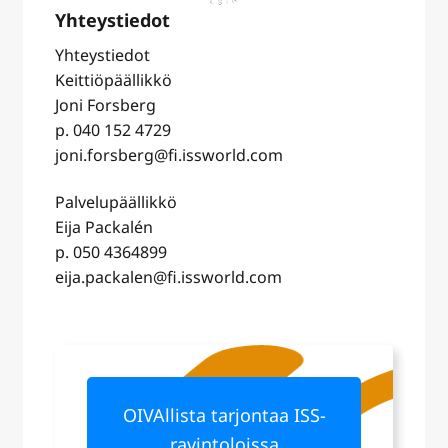
Yhteystiedot
Keittiöpäällikkö
Joni Forsberg
p. 040 152 4729
joni.forsberg@fi.issworld.com
Palvelupäällikkö
Eija Packalén
p. 050 4364899
eija.packalen@fi.issworld.com
OIVAllista tarjontaa ISS-
ravintoloissa