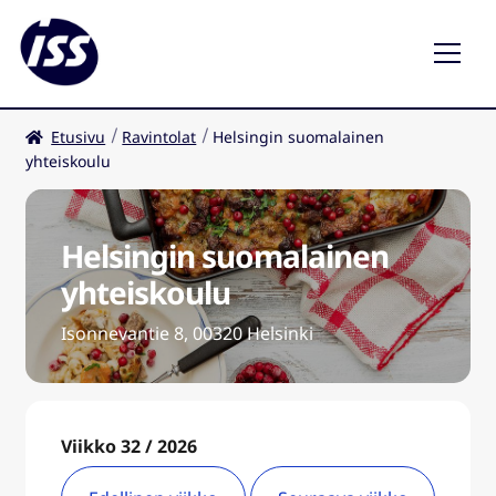
Etusivu
Ravintolat
Helsingin suomalainen
Ravintolat
yhteiskoulu
Kahvilat
Helsingin suomalainen
FI
Laaj
yhteiskoulu
ale
taso
Isonnevantie 8, 00320 Helsinki
valik
Viikko 32 / 2026