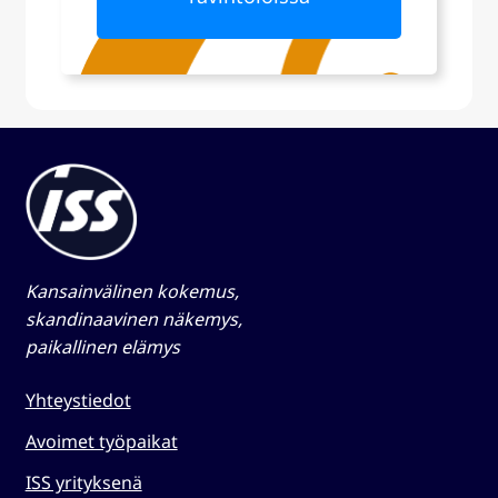
Kansainvälinen kokemus,
skandinaavinen näkemys,
paikallinen elämys​
Yhteystiedot
Avoimet työpaikat
ISS yrityksenä