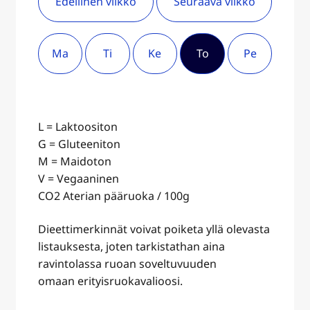
Edellinen viikko
Seuraava viikko
Ma
Ti
Ke
To
Pe
L = Laktoositon
G = Gluteeniton
M = Maidoton
V = Vegaaninen
CO2 Aterian pääruoka / 100g
Dieettimerkinnät voivat poiketa yllä olevasta
listauksesta, joten tarkistathan aina
ravintolassa ruoan soveltuvuuden
omaan erityisruokavalioosi.