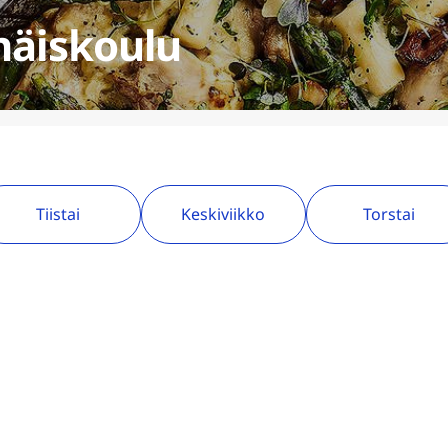
näiskoulu
Tiistai
Keskiviikko
Torstai