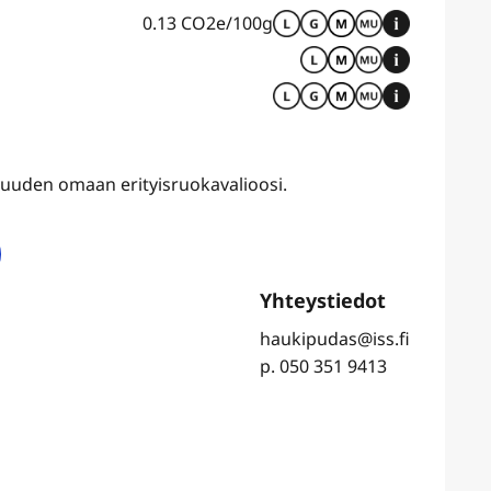
0.13 CO2e/100g
uvuuden omaan erityisruokavalioosi.
haukipudas@iss.fi
p. 050 351 9413