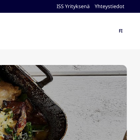
ISS Yrityksenä
Yhteystiedot
FI