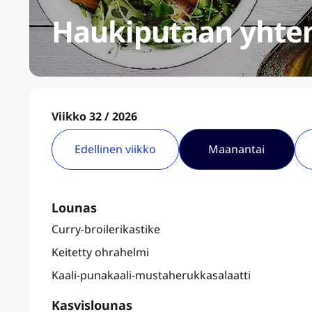
Haukiputaan yhte
Viikko 32 / 2026
Edellinen viikko
Maanantai
Lounas
Curry-broilerikastike
Keitetty ohrahelmi
Kaali-punakaali-mustaherukkasalaatti
Kasvislounas