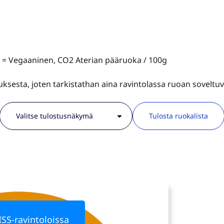
V = Vegaaninen, CO2 Aterian pääruoka / 100g
tauksesta, joten tarkistathan aina ravintolassa ruoan sovelt
Tulosta ruokalista
ISS-ravintoloissa