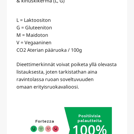
& kinuskikerma (L, G)
L = Laktoositon
G = Gluteeniton
M = Maidoton
V = Vegaaninen
CO2 Aterian pääruoka / 100g
Dieettimerkinnät voivat poiketa yllä olevasta
listauksesta, joten tarkistathan aina
ravintolassa ruoan soveltuvuuden
omaan erityisruokavalioosi.