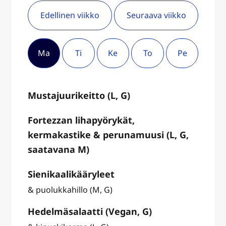
Edellinen viikko
Seuraava viikko
Ma
Ti
Ke
To
Pe
Mustajuurikeitto (L, G)
Fortezzan lihapyörykät,
kermakastike & perunamuusi (L, G,
saatavana M)
Sienikaalikääryleet
& puolukkahillo (M, G)
Hedelmäsalaatti (Vegan, G)