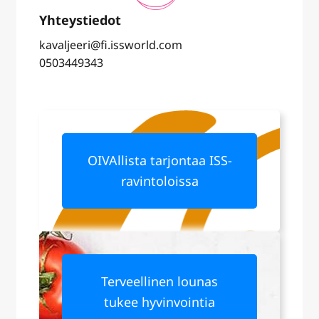
kavaljeeri@fi.issworld.com
0503449343
OIVAllista tarjontaa ISS-
ravintoloissa
Terveellinen lounas
tukee hyvinvointia