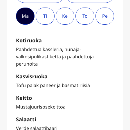
Ma
Ti
Ke
To
Pe
Kotiruoka
Paahdettua kassleria, hunaja-
valkosipulikastiketta ja paahdettuja
perunoita
Kasvisruoka
Tofu palak paneer ja basmatiriisiä
Keitto
Mustajuurisosekeittoa
Salaatti
Verde salaattibaari