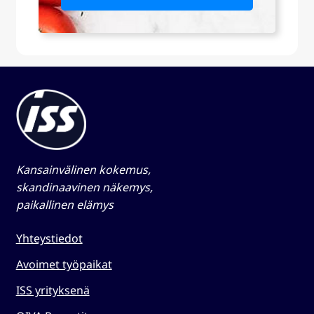
Kansainvälinen kokemus,
skandinaavinen näkemys,
paikallinen elämys​
Yhteystiedot
Avoimet työpaikat
ISS yrityksenä