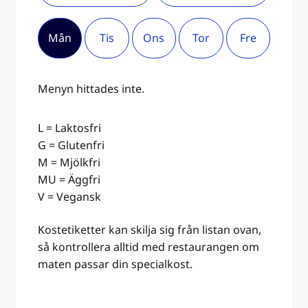
Mån
Tis
Ons
Tor
Fre
Menyn hittades inte.
L = Laktosfri
G = Glutenfri
M = Mjölkfri
MU = Äggfri
V = Vegansk
Kostetiketter kan skilja sig från listan ovan,
så kontrollera alltid med restaurangen om
maten passar din specialkost.