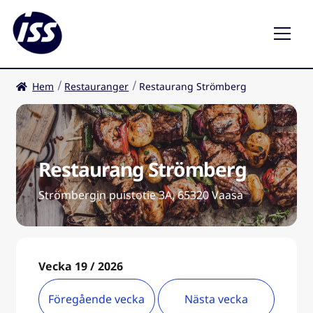
Hem
Restauranger
Restaurang Strömberg
Restaurang
Cafeer
Restaurang Strömberg
SV
Expa
und
Strömbergin puistotie 3A, 65320 Vaasa
Vecka 19 / 2026
Föregående vecka
Nästa vecka