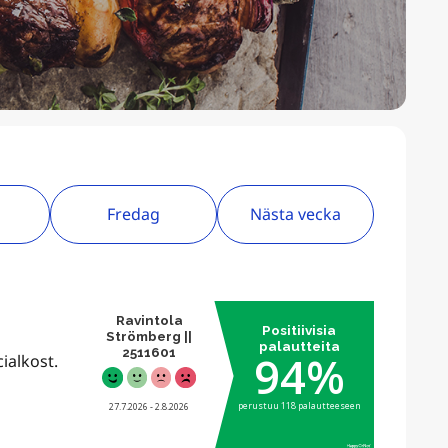
Fredag
Nästa vecka
ialkost.