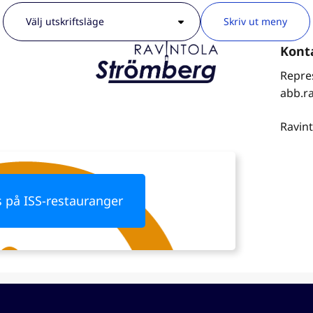
Skriv ut meny
Repres
abb.ra
Ravint
s på ISS-restauranger