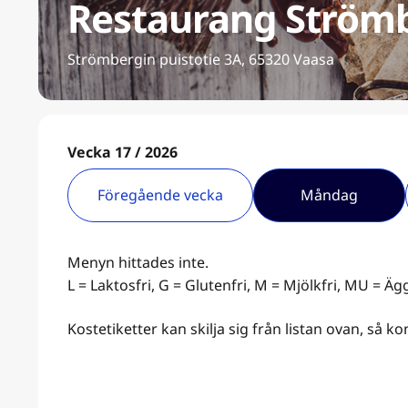
Restaurang Ström
Strömbergin puistotie 3A, 65320 Vaasa
Vecka 17 / 2026
Föregående vecka
Måndag
Menyn hittades inte.
L = Laktosfri, G = Glutenfri, M = Mjölkfri, MU = Äg
Kostetiketter kan skilja sig från listan ovan, så 