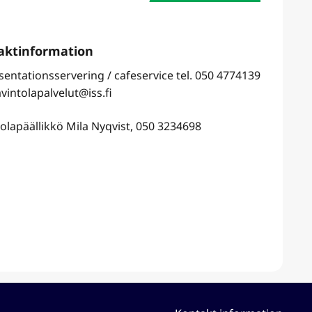
entationsservering / cafeservice tel
. 050 4774139
vintolapalvelut@iss.fi
olapäällikkö Mila Nyqvist, 050 3234698