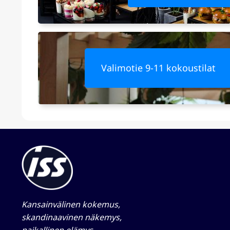
Valimotie 9-11 kokoustilat
Kansainvälinen kokemus,
skandinaavinen näkemys,
paikallinen elämys​