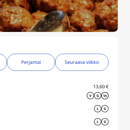
Perjantai
Seuraava viikko
13,60
€