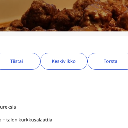
Tiistai
Keskiviikko
Torstai
uureksia
+ talon kurkkusalaattia