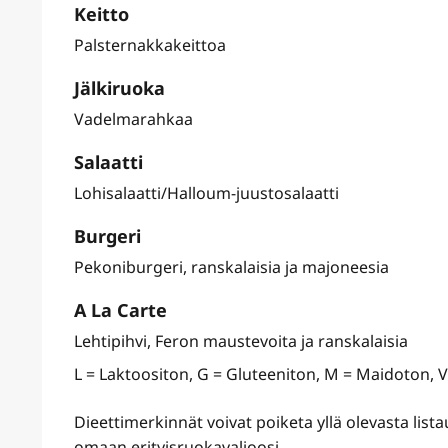
Keitto
Palsternakkakeittoa
Jälkiruoka
Vadelmarahkaa
Salaatti
Lohisalaatti/Halloum-juustosalaatti
Burgeri
Pekoniburgeri, ranskalaisia ja majoneesia
A La Carte
Lehtipihvi, Feron maustevoita ja ranskalaisia
L = Laktoositon, G = Gluteeniton, M = Maidoton, 
Dieettimerkinnät voivat poiketa yllä olevasta lis
omaan erityisruokavalioosi.