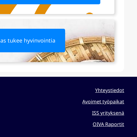
nas tukee hyvinvointia
Yhteystiedot
Avoimet työpaikat
ISS yrityksenä
OIVA Raportit