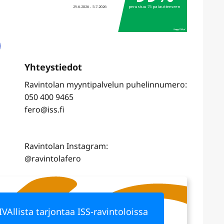
Ravintolan myyntipalvelun puhelinnumero:
050 400 9465
fero@iss.fi
Ravintolan Instagram:
@ravintolafero
IVAllista tarjontaa ISS-ravintoloissa