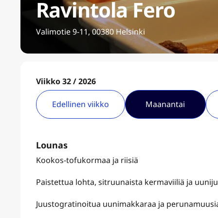
Ravintola Fero
Valimotie 9-11, 00380 Helsinki
Viikko 32 / 2026
Edellinen viikko
Maanantai
Lounas
Kookos-tofukormaa ja riisiä
Paistettua lohta, sitruunaista kermaviiliä ja uunij
Juustogratinoitua uunimakkaraa ja perunamuusia 